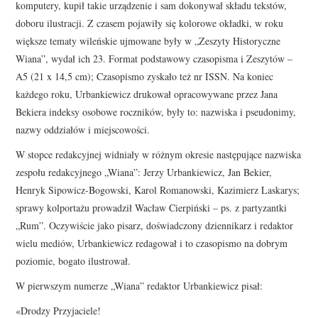
komputery, kupił takie urządzenie i sam dokonywał składu tekstów,
doboru ilustracji. Z czasem pojawiły się kolorowe okładki, w roku
większe tematy wileńskie ujmowane były w „Zeszyty Historyczne
Wiana”, wydał ich 23. Format podstawowy czasopisma i Zeszytów –
A5 (21 x 14,5 cm); Czasopismo zyskało też nr ISSN. Na koniec
każdego roku, Urbankiewicz drukował opracowywane przez Jana
Bekiera indeksy osobowe roczników, były to: nazwiska i pseudonimy,
nazwy oddziałów i miejscowości.
W stopce redakcyjnej widniały w różnym okresie następujące nazwiska
zespołu redakcyjnego „Wiana”: Jerzy Urbankiewicz, Jan Bekier,
Henryk Sipowicz-Bogowski, Karol Romanowski, Kazimierz Laskarys;
sprawy kolportażu prowadził Wacław Cierpiński – ps. z partyzantki
„Rum”. Oczywiście jako pisarz, doświadczony dziennikarz i redaktor
wielu mediów, Urbankiewicz redagował i to czasopismo na dobrym
poziomie, bogato ilustrował.
W pierwszym numerze „Wiana” redaktor Urbankiewicz pisał:
«Drodzy Przyjaciele!