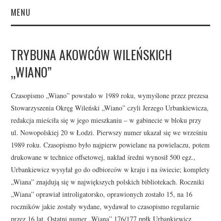
MENU
O JERZYM
TRYBUNA AKOWCÓW WILEŃSKICH
URBANKIEWICZU
„WIANO”
STOWARZYSZENIE AK
Czasopismo „Wiano” powstało w 1989 roku, wymyślone przez prezesa
Stowarzyszenia Okręg Wileński „Wiano” czyli Jerzego Urbankiewicza,
„WIANO”
redakcja mieściła się w jego mieszkaniu – w gabinecie w bloku przy
ul. Nowopolskiej 20 w Łodzi. Pierwszy numer ukazał się we wrześniu
MUZEUM AK „WIANO”
1989 roku. Czasopismo było najpierw powielane na powielaczu, potem
drukowane w technice offsetowej, nakład średni wynosił 500 egz.,
CZASOPISMO „WIANO”
Urbankiewicz wysyłał go do odbiorców w kraju i na świecie; komplety
„Wiana” znajdują się w największych polskich bibliotekach. Roczniki
FILMY
„Wiana” oprawiał introligatorsko, oprawionych zostało 15, na 16
roczników jakie zostały wydane, wydawał to czasopismo regularnie
przez 16 lat. Ostatni numer „Wiana” 176/177 ppłk Urbankiewicz