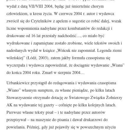
wydał z datą VII/VIII 2004, będąc już śmiertelnie chorym
człowiekiem, u kresu życia. W czerwcu 2004 r. autor i wydawca
zwrócił się do Czytelników z apelem o sugestie co robić dalej, wszak
liczne wspomnienia nadsyłane przez kombatantów do redakcji i
drukowane od 16 lat przestały nadchodzić…, co miało być
wydrukowane i zapamiętane zostało zrobione, wiele tekstów swoich i
nadesłanych wydał w książce „Wińcuk nie zapomniał. Legenda ziemi
wileńskiej” (Łódź, 2003), zatem jakby formuła czasopisma się
wyczerpała i wydawca zapowiedział, że dociągnie wydawanie „Wiana”
do końca 2004 roku. Zmarł w sierpniu 2004…
Urbankiewicz przystąpił do redagowania i wydawania czasopisma
„Wiano” własnym sumptem, za własne pieniądze, po kilku latach
Stowarzyszenie otrzymało dotację ze Światowego Związku Żołnierzy
AK na wydawanie tej gazety – cofnięte po kilku kolejnych latach.
Pierwsze własne teksty pisał – i te nadsyłane przez autorów
przepisywał – na maszynie do pisania i dawał drukarzowi do
powielania. Później, gdy już pojawiły się w powszechnym użyciu