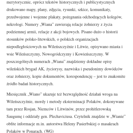
merytorycznie, oprócz tekstów historycznych i publicystycznych
drukowano mapy, plany, zdjęcia, rysunki, szkice, komunikaty,
przedwojenne i wojenne plakaty, pożegnania odchodzących kolegów,
nekrologi. Numery „Wiana” zawierają relacje żołnierzy z życia
podziemnej armii, relacje z akcji bojowych. Pisano dużo o historii
stosunków polsko-litewskich, o polskich organizacjach
niepodległościowych na Wileńszczyźnie i Litwie, opisywano miasta i
wsie Wileńszczyzny, Nowogródczyzny i Kowieńszczyzny. W
poszczególnych numerach „Wiana” znajdziemy dokładne opisy
wileńskich brygad AK, życiorysy, nazwiska i pseudonimy dowódców
oraz żołnierzy, kopie dokumentów, korespondencję – jest to znakomite
źródło badań historycznych.
Miesięcznik „Wiano” ukazuje też bezwzględność działań wroga na
Wileńszczyźnie, mordy i metody eksterminacji Polaków, dokonywane
tam przez Rosjan, Niemców i Litwinów, przez prohitlerowską
Saugumę i oddziały gen. Plechaviciusa. Czytelnik znajdzie w „Wianie”
obfite informacje m.in. autorstwa Heleny Pasierbskiej o masakrach
Polaków w Ponarach. (WG)