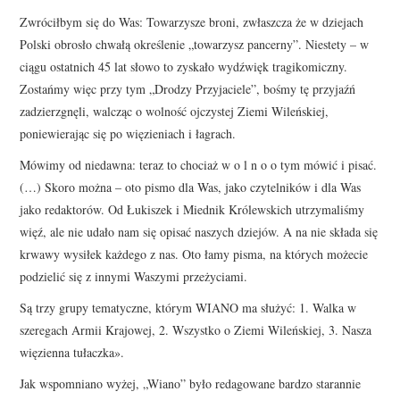
Zwróciłbym się do Was: Towarzysze broni, zwłaszcza że w dziejach
Polski obrosło chwałą określenie „towarzysz pancerny”. Niestety – w
ciągu ostatnich 45 lat słowo to zyskało wydźwięk tragikomiczny.
Zostańmy więc przy tym „Drodzy Przyjaciele”, bośmy tę przyjaźń
zadzierzgnęli, walcząc o wolność ojczystej Ziemi Wileńskiej,
poniewierając się po więzieniach i łagrach.
Mówimy od niedawna: teraz to chociaż w o l n o o tym mówić i pisać.
(…) Skoro można – oto pismo dla Was, jako czytelników i dla Was
jako redaktorów. Od Łukiszek i Miednik Królewskich utrzymaliśmy
więź, ale nie udało nam się opisać naszych dziejów. A na nie składa się
krwawy wysiłek każdego z nas. Oto łamy pisma, na których możecie
podzielić się z innymi Waszymi przeżyciami.
Są trzy grupy tematyczne, którym WIANO ma służyć: 1. Walka w
szeregach Armii Krajowej, 2. Wszystko o Ziemi Wileńskiej, 3. Nasza
więzienna tułaczka».
Jak wspomniano wyżej, „Wiano” było redagowane bardzo starannie